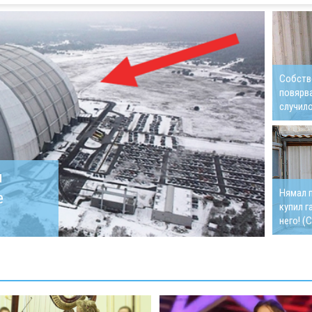
Собств
повярва
случило
н
Нямал п
е
купил г
него! 