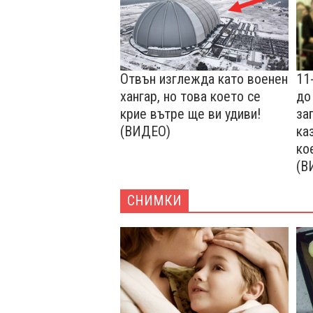
Отвън изглежда като военен
11
хангар, но това което се
до
крие вътре ще ви удиви!
за
(ВИДЕО)
ка
ко
(В
СНИМКИ