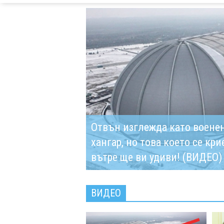
Отвън изглежда като воене
хангар, но това което се кри
вътре ще ви удиви! (ВИДЕО)
ВИДЕО