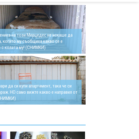
еника на този Мерцедес не искаше да
, когато му съобщиха какво се е
 с колата му! (СНИМКИ)
ари да си купи апартамент, така че си
араж. НО само вижте какво е направил от
(СНИМКИ)