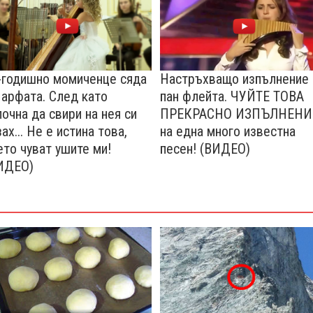
-годишно момиченце сяда
Настръхващо изпълнение 
 арфата. След като
пан флейта. ЧУЙТЕ ТОВА
почна да свири на нея си
ПРЕКРАСНО ИЗПЪЛНЕНИ
зах... Не е истина това,
на една много известна
ето чуват ушите ми!
песен! (ВИДЕО)
ИДЕО)